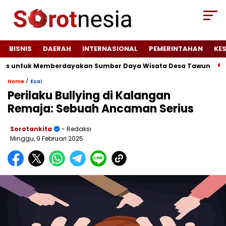
BISNIS
DAERAH
INTERNASIONAL
PEMERINTAHAN
KE
s untuk Memberdayakan Sumber Daya Wisata Desa Tawun
JAG
/
Home
Esai
Perilaku Bullying di Kalangan
Remaja: Sebuah Ancaman Serius
Sorotankita
- Redaksi
Minggu, 9 Februari 2025