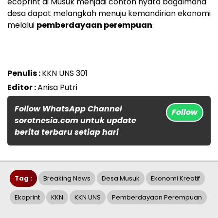
ecoprint di Musuk menjadi contoh nyata bagaimana
desa dapat melangkah menuju kemandirian ekonomi
melalui
pemberdayaan perempuan
.
Penulis :
KKN UNS 301
Editor :
Anisa Putri
Follow WhatsApp Channel
Follow
sorotnesia.com untuk update
berita terbaru setiap hari
Tag :
Breaking News
Desa Musuk
Ekonomi Kreatif
Ekoprint
KKN
KKN UNS
Pemberdayaan Perempuan