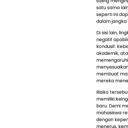
saling mengin
satu sama lai
seperti ini d
dalam jangka 
Di sisi lain,
negatif apab
kondusif. Ke
akademik, ata
memengaruhi 
menyesuaikan 
membuat maha
mereka mene
Risiko terseb
memiliki kein
baru. Demi m
mahasiswa rel
dengan kepent
menerus, kem