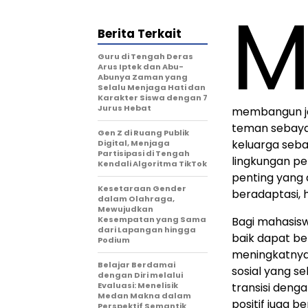
Berita Terkait
Guru di Tengah Deras
Arus Iptek dan Abu-
Abunya Zaman yang
Selalu Menjaga Hati dan
Karakter Siswa dengan 7
Jurus Hebat
membangun jar
teman sebaya 
Gen Z di Ruang Publik
keluarga seba
Digital, Menjaga
Partisipasi di Tengah
lingkungan p
Kendali Algoritma TikTok
penting yang
Kesetaraan Gender
beradaptasi, 
dalam Olahraga,
Mewujudkan
Kesempatan yang Sama
Bagi mahasisw
dari Lapangan hingga
baik dapat b
Podium
meningkatnya 
Belajar Berdamai
sosial yang 
dengan Diri melalui
Evaluasi: Menelisik
transisi deng
Medan Makna dalam
positif juga 
Perspektif Semantik