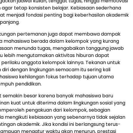
gatkan jadwal kuliah, tenggat tugas, hingga memotivasi
n agar tetap konsisten belajar. Kebiasaan sederhana
apat menjadi fondasi penting bagi keberhasilan akademik
panjang.
 lingkungan pertemanan juga dapat membawa dampak
ila mahasiswa berada dalam kelompok yang kurang
biasaan menunda tugas, mengabaikan tanggung jawab
u lebih mengutamakan aktivitas hiburan dapat
perilaku anggota kelompok lainnya. Tekanan untuk
diri dengan lingkungan semacam itu sering kali
siswa kehilangan fokus terhadap tujuan utama
mpuh pendidikan.
ut semakin besar karena banyak mahasiswa baru
ginan kuat untuk diterima dalam lingkungan sosial yang
emperoleh pengakuan dari kelompok, sebagian
a mengikuti kebiasaan yang sebenarnya tidak sejalan
ingan akademik. Jika kondisi ini berlangsung terus-
ampuan mengatur waktu akan menurun, prestasi