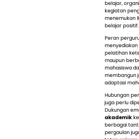
belajar, orga
kegiatan peng
menemukan l
belajar positif.
Peran perguru
menyediakan r
pelatihan ket
maupun berba
mahasiswa da
membangun jej
adaptasi maha
Hubungan pert
juga perlu di
Dukungan emo
akademik
ke
berbagai tant
pergaulan juga