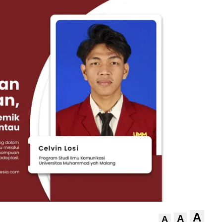
A
A
A