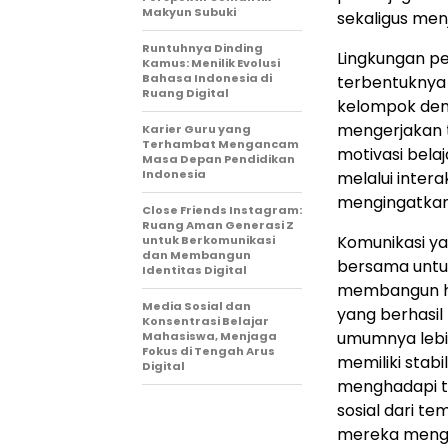
Makyun Subuki
sekaligus men
Runtuhnya Dinding
Lingkungan p
Kamus: Menilik Evolusi
Bahasa Indonesia di
terbentuknya
Ruang Digital
kelompok deng
mengerjakan t
Karier Guru yang
Terhambat Mengancam
motivasi belaj
Masa Depan Pendidikan
Indonesia
melalui intera
mengingatkan,
Close Friends Instagram:
Ruang Aman Generasi Z
Komunikasi ya
untuk Berkomunikasi
dan Membangun
bersama untu
Identitas Digital
membangun hu
Media Sosial dan
yang berhasi
Konsentrasi Belajar
umumnya lebih
Mahasiswa, Menjaga
Fokus di Tengah Arus
memiliki stab
Digital
menghadapi t
sosial dari t
mereka mengh