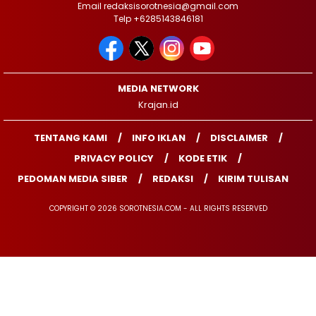
Email redaksisorotnesia@gmail.com
Telp +6285143846181
MEDIA NETWORK
Krajan.id
TENTANG KAMI
INFO IKLAN
DISCLAIMER
PRIVACY POLICY
KODE ETIK
PEDOMAN MEDIA SIBER
REDAKSI
KIRIM TULISAN
COPYRIGHT © 2026 SOROTNESIA.COM - ALL RIGHTS RESERVED