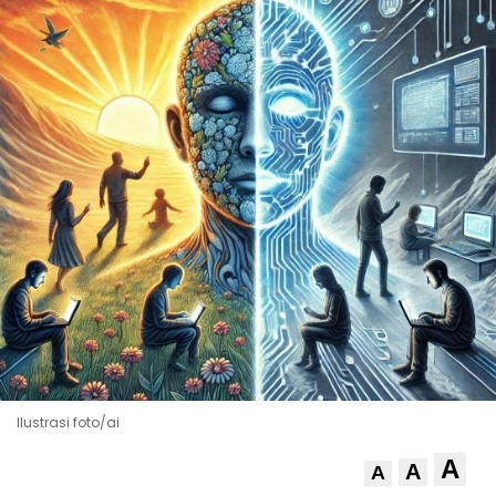
Ilustrasi foto/ai
A
A
A