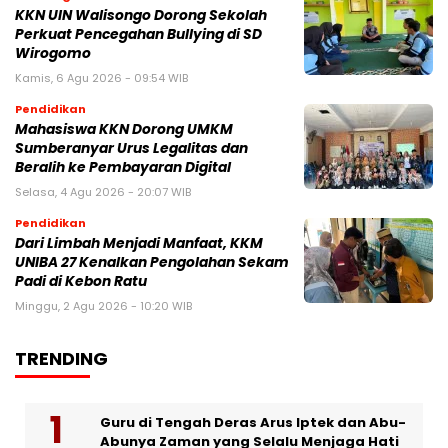
KKN UIN Walisongo Dorong Sekolah
Perkuat Pencegahan Bullying di SD
Wirogomo
Kamis, 6 Agu 2026 - 09:54 WIB
Pendidikan
Mahasiswa KKN Dorong UMKM
Sumberanyar Urus Legalitas dan
Beralih ke Pembayaran Digital
Selasa, 4 Agu 2026 - 20:07 WIB
Pendidikan
Dari Limbah Menjadi Manfaat, KKM
UNIBA 27 Kenalkan Pengolahan Sekam
Padi di Kebon Ratu
Minggu, 2 Agu 2026 - 10:20 WIB
TRENDING
Guru di Tengah Deras Arus Iptek dan Abu-
Abunya Zaman yang Selalu Menjaga Hati