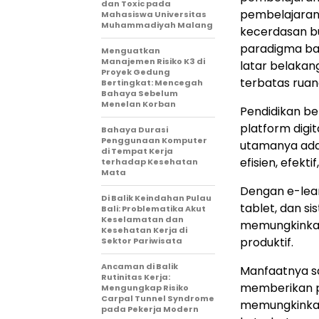
dan Toxic pada
pembelajaran j
Mahasiswa Universitas
Muhammadiyah Malang
kecerdasan bu
paradigma bar
Menguatkan
Manajemen Risiko K3 di
latar belaka
Proyek Gedung
terbatas ruang
Bertingkat: Mencegah
Bahaya Sebelum
Menelan Korban
Pendidikan b
platform digi
Bahaya Durasi
Penggunaan Komputer
utamanya ada
di Tempat Kerja
efisien, efekt
terhadap Kesehatan
Mata
Dengan e-lear
Di Balik Keindahan Pulau
tablet, dan s
Bali: Problematika Akut
Keselamatan dan
memungkinkan
Kesehatan Kerja di
produktif.
Sektor Pariwisata
Ancaman di Balik
Manfaatnya sa
Rutinitas Kerja:
memberikan pe
Mengungkap Risiko
Carpal Tunnel Syndrome
memungkinkan 
pada Pekerja Modern