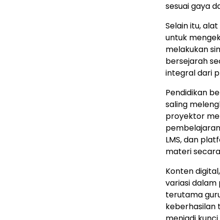
sesuai gaya 
Selain itu, a
untuk mengeks
melakukan sim
bersejarah sec
integral dari
Pendidikan be
saling meleng
proyektor me
pembelajaran. 
LMS, dan pla
materi secara 
Konten digital
variasi dalam
terutama gur
keberhasilan 
menjadi kunci