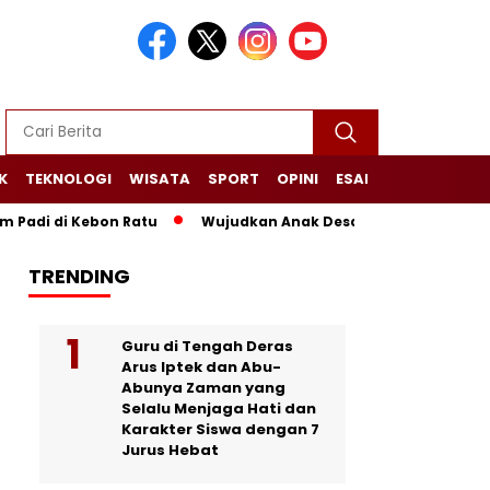
K
TEKNOLOGI
WISATA
SPORT
OPINI
ESAI
NARASI+
di Kebon Ratu
Wujudkan Anak Desa Sehat dan Mandiri, PPK 
TRENDING
Guru di Tengah Deras
Arus Iptek dan Abu-
Abunya Zaman yang
Selalu Menjaga Hati dan
Karakter Siswa dengan 7
Jurus Hebat