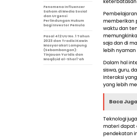
keterbatasan
Fenomena Influencer
Saham di Media Sosial
Pembelajaran 
dan Urgensi
memberikan p
Perlindungan Hukum
bagi Investor Pemula
waktu dan temp
memungkinkan 
Pasal 412 UU No. 1 Tahun
2023 dan Tradisi Kawin
saja dan di m
Masyarakat Lampung
lebih nyaman 
(Sebambangan):
Tinjauan Yuridis dan
Maqāṣid al-Sharī‘ah
Dalam hal int
siswa, guru, d
Interaksi yan
yang lebih me
Baca Juga 
Teknologi jug
materi dapat 
pendekatan in