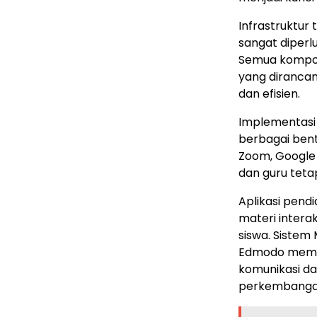
Infrastruktur 
sangat diperl
Semua kompone
yang dirancan
dan efisien.
Implementasi
berbagai bent
Zoom, Google
dan guru teta
Aplikasi pend
materi intera
siswa. Sistem
Edmodo mempe
komunikasi d
perkembangan