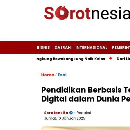
BISNIS
DAERAH
INTERNASIONAL
PEMERI
ng, dan Kangkung Rowokangkung Naik Kelas
Dari Limbah M
Home
Esai
/
Pendidikan Berbasis 
Digital dalam Dunia P
Sorotankita
- Redaksi
Jumat, 10 Januari 2025