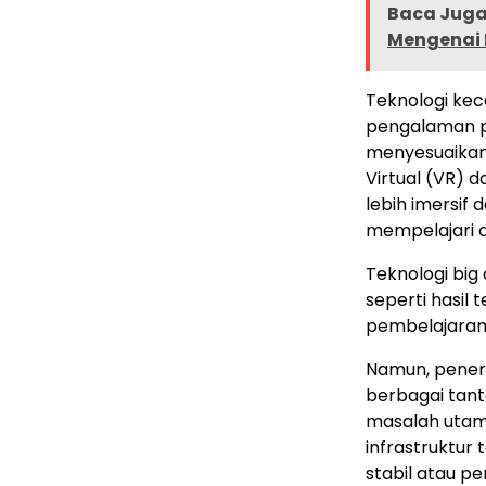
Baca Juga 
Mengenai 
Teknologi ke
pengalaman pe
menyesuaikan
Virtual (VR) 
lebih imersif 
mempelajari an
Teknologi big
seperti hasil 
pembelajaran 
Namun, pener
berbagai tan
masalah utama
infrastruktur
stabil atau p