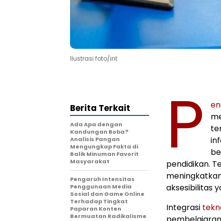
Ilustrasi foto/int
P
en
Berita Terkait
me
Ada Apa dengan
te
Kandungan Boba?
in
Analisis Pangan
Mengungkap Fakta di
be
Balik Minuman Favorit
Masyarakat
pendidikan. 
meningkatkan p
Pengaruh Intensitas
aksesibilitas y
Penggunaan Media
Sosial dan Game Online
Terhadap Tingkat
Integrasi
tekn
Paparan Konten
Bermuatan Radikalisme
pembelajaran y