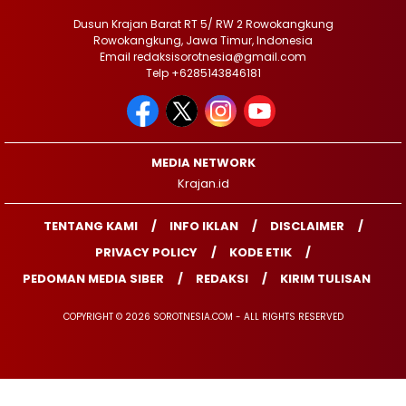
Dusun Krajan Barat RT 5/ RW 2 Rowokangkung
Rowokangkung, Jawa Timur, Indonesia
Email redaksisorotnesia@gmail.com
Telp +6285143846181
MEDIA NETWORK
Krajan.id
TENTANG KAMI
INFO IKLAN
DISCLAIMER
PRIVACY POLICY
KODE ETIK
PEDOMAN MEDIA SIBER
REDAKSI
KIRIM TULISAN
COPYRIGHT © 2026 SOROTNESIA.COM - ALL RIGHTS RESERVED