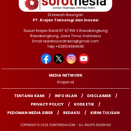
Di bawah Naungan
PT. Krajan Teknologi dan Inovasi
Dusun Krajan Barat RT 5/ RW 2 Rowokangkung
Rowokangkung, Jawa Timur, Indonesia
Email redaksisorotnesia@gmail.com
Telp +6285143846181
MEDIA NETWORK
Krajan.id
TENTANG KAMI
INFO IKLAN
DISCLAIMER
PRIVACY POLICY
KODE ETIK
PEDOMAN MEDIA SIBER
REDAKSI
KIRIM TULISAN
COPYRIGHT © 2026 SOROTNESIA.COM - ALL RIGHTS RESERVED