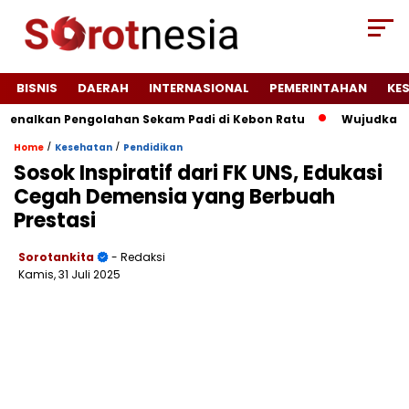
BISNIS
DAERAH
INTERNASIONAL
PEMERINTAHAN
KE
lkan Pengolahan Sekam Padi di Kebon Ratu
Wujudkan Anak D
/
/
Home
Kesehatan
Pendidikan
Sosok Inspiratif dari FK UNS, Edukasi
Cegah Demensia yang Berbuah
Prestasi
Sorotankita
- Redaksi
Kamis, 31 Juli 2025