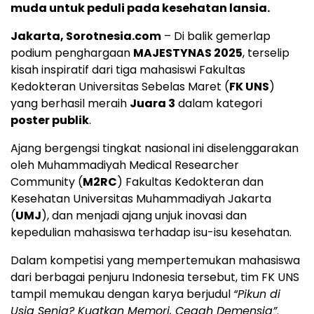
muda untuk peduli pada kesehatan lansia.
Jakarta, Sorotnesia.com
– Di balik gemerlap
podium penghargaan
MAJESTYNAS 2025
, terselip
kisah inspiratif dari tiga mahasiswi Fakultas
Kedokteran Universitas Sebelas Maret (
FK UNS
)
yang berhasil meraih
Juara 3
dalam kategori
poster publik
.
Ajang bergengsi tingkat nasional ini diselenggarakan
oleh Muhammadiyah Medical Researcher
Community (
M2RC
) Fakultas Kedokteran dan
Kesehatan Universitas Muhammadiyah Jakarta
(
UMJ
), dan menjadi ajang unjuk inovasi dan
kepedulian mahasiswa terhadap isu-isu kesehatan.
Dalam kompetisi yang mempertemukan mahasiswa
dari berbagai penjuru Indonesia tersebut, tim FK UNS
tampil memukau dengan karya berjudul
“Pikun di
Usia Senja? Kuatkan Memori, Cegah Demensia”
.