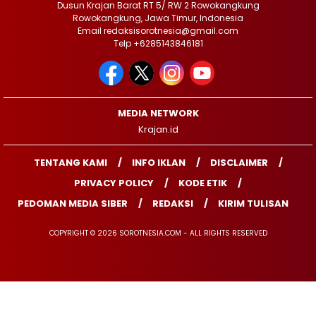
Dusun Krajan Barat RT 5/ RW 2 Rowokangkung
Rowokangkung, Jawa Timur, Indonesia
Email redaksisorotnesia@gmail.com
Telp +6285143846181
MEDIA NETWORK
Krajan.id
TENTANG KAMI
INFO IKLAN
DISCLAIMER
PRIVACY POLICY
KODE ETIK
PEDOMAN MEDIA SIBER
REDAKSI
KIRIM TULISAN
COPYRIGHT © 2026 SOROTNESIA.COM - ALL RIGHTS RESERVED