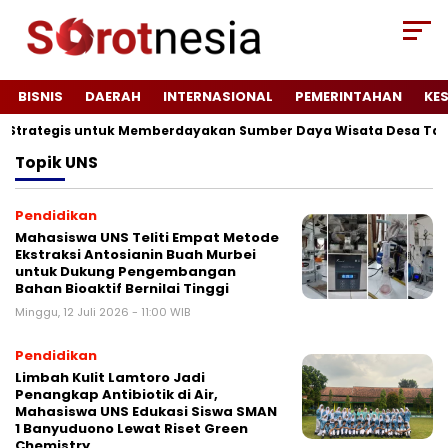
BISNIS
DAERAH
INTERNASIONAL
PEMERINTAHAN
KE
i Strategis untuk Memberdayakan Sumber Daya Wisata Desa Tawu
Topik
UNS
Pendidikan
Mahasiswa UNS Teliti Empat Metode
Ekstraksi Antosianin Buah Murbei
untuk Dukung Pengembangan
Bahan Bioaktif Bernilai Tinggi
Minggu, 12 Juli 2026 - 11:00 WIB
Pendidikan
Limbah Kulit Lamtoro Jadi
Penangkap Antibiotik di Air,
Mahasiswa UNS Edukasi Siswa SMAN
1 Banyuduono Lewat Riset Green
Chemistry