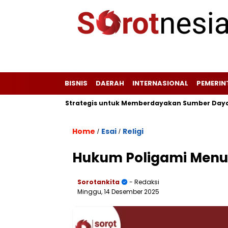
BISNIS
DAERAH
INTERNASIONAL
PEMERI
Peta Potensi Strategis untuk Memberdayakan Sumber Daya Wisat
Home
Esai
Religi
/
/
Hukum Poligami Menur
Sorotankita
- Redaksi
Minggu, 14 Desember 2025