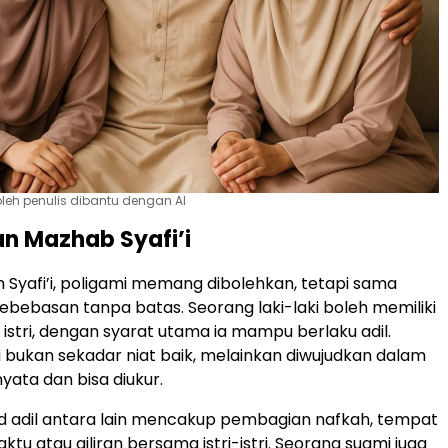
leh penulis dibantu dengan AI
n Mazhab Syafi’i
Syafi’i, poligami memang dibolehkan, tetapi sama
kebebasan tanpa batas. Seorang laki-laki boleh memiliki
istri, dengan syarat utama ia mampu berlaku adil.
ni bukan sekadar niat baik, melainkan diwujudkan dalam
yata dan bisa diukur.
d adil antara lain mencakup pembagian nafkah, tempat
aktu atau giliran bersama istri-istri. Seorang suami juga