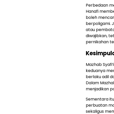
Perbedaan men
Hanafi membe
boleh mencan
berpoligami. J
atau pembatala
diwajibkan, t
pernikahan tet
Kesimpul
Mazhab Syafi’
keduanya men
berlaku adil 
Dalam Mazhab 
menjadikan po
Sementara it
perbuatan mak
sekaligus mem