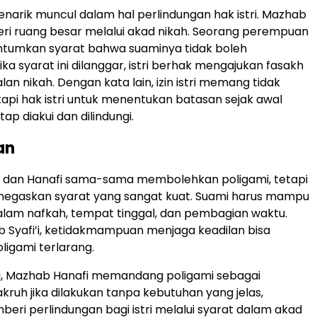
arik muncul dalam hal perlindungan hak istri. Mazhab
ri ruang besar melalui akad nikah. Seorang perempuan
tumkan syarat bahwa suaminya tidak boleh
ika syarat ini dilanggar, istri berhak mengajukan fasakh
n nikah. Dengan kata lain, izin istri memang tidak
etapi hak istri untuk menentukan batasan sejak awal
ap diakui dan dilindungi.
an
i dan Hanafi sama-sama membolehkan poligami, tetapi
egaskan syarat yang sangat kuat. Suami harus mampu
dalam nafkah, tempat tinggal, dan pembagian waktu.
Syafi’i, ketidakmampuan menjaga keadilan bisa
ligami terlarang.
u, Mazhab Hanafi memandang poligami sebagai
ruh jika dilakukan tanpa kebutuhan yang jelas,
beri perlindungan bagi istri melalui syarat dalam akad