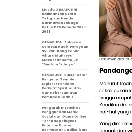
Musda GEMABUDHI
Kalimantan Utara
Tetapkan Hendy
Darmawan sebagai
Ketua DPD Periode 2026–
2031
GEMABUDHI Sulawesi
Selatan Hadiri Perayaan
Syukur Ulang Tahun
Vihara Maitreya
Dokumen dibuat o
Makassar Bertajuk
“Simfoni Cahaya”
Pandanga
GEMABUDHI Sulsel Gelar
Bergema Temple
Menurut Imam 
Explorer Perdana,
Perkuat Spiritualitas
sekali bukan 
dan Kebersamaan
hingga empat 
Pemuda Buddhis
Keadilan di si
Pengaruh Intensitas
hal-hal yang n
Penggunaan Media
Sosial dan Game Online
Terhadap Tingkat
Yang dimaksu
Paparan Konten
Bermuatan Radikalisme
tinggal, dan w