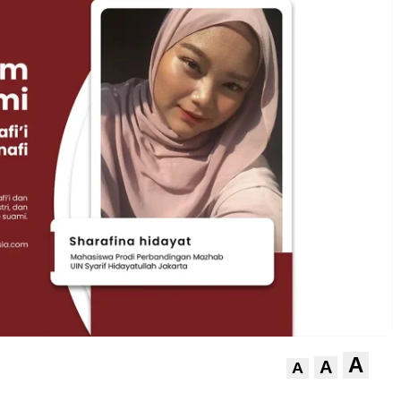
A
A
A