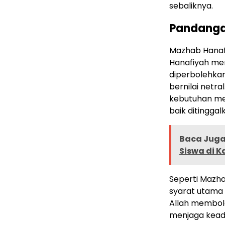
sebaliknya.
Pandanga
Mazhab Hanafi
Hanafiyah men
diperbolehkan
bernilai netra
kebutuhan men
baik ditinggal
Baca Juga 
Siswa di 
Seperti Mazha
syarat utama 
Allah membol
menjaga keadi