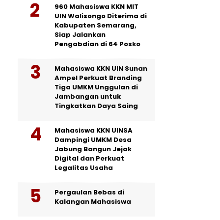
960 Mahasiswa KKN MIT
UIN Walisongo Diterima di
Kabupaten Semarang,
Siap Jalankan
Pengabdian di 64 Posko
Mahasiswa KKN UIN Sunan
Ampel Perkuat Branding
Tiga UMKM Unggulan di
Jambangan untuk
Tingkatkan Daya Saing
Mahasiswa KKN UINSA
Dampingi UMKM Desa
Jabung Bangun Jejak
Digital dan Perkuat
Legalitas Usaha
Pergaulan Bebas di
Kalangan Mahasiswa