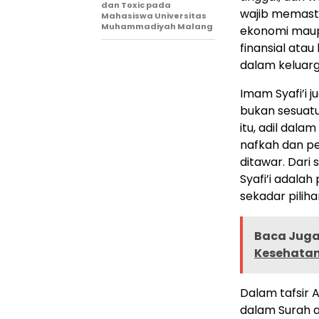
dan Toxic pada
wajib memasti
Mahasiswa Universitas
Muhammadiyah Malang
ekonomi maup
finansial ata
dalam keluarg
Imam Syafi’i
bukan sesuatu
itu, adil dala
nafkah dan pe
ditawar. Dari
Syafi’i adala
sekadar piliha
Baca Juga 
Kesehatan
Dalam tafsir 
dalam Surah an