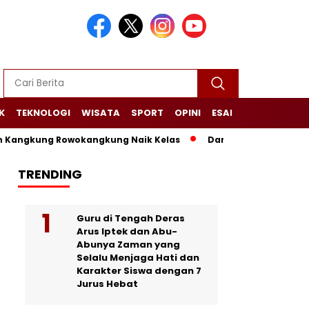
K
TEKNOLOGI
WISATA
SPORT
OPINI
ESAI
NARASI+
ung Rowokangkung Naik Kelas
Dari Limbah Menjadi Manfaat
TRENDING
Guru di Tengah Deras
Arus Iptek dan Abu-
Abunya Zaman yang
Selalu Menjaga Hati dan
Karakter Siswa dengan 7
Jurus Hebat