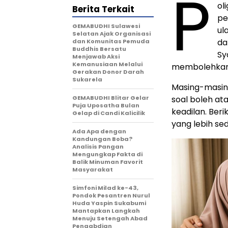
P
ol
Berita Terkait
pe
GEMABUDHI Sulawesi
ul
Selatan Ajak Organisasi
da
dan Komunitas Pemuda
Buddhis Bersatu
Sy
Menjawab Aksi
Kemanusiaan Melalui
membolehkan p
Gerakan Donor Darah
Sukarela
Masing-masin
GEMABUDHI Blitar Gelar
soal boleh at
Puja Uposatha Bulan
keadilan. Be
Gelap di Candi Kalicilik
yang lebih s
Ada Apa dengan
Kandungan Boba?
Analisis Pangan
Mengungkap Fakta di
Balik Minuman Favorit
Masyarakat
Simfoni Milad ke-43,
Pondok Pesantren Nurul
Huda Yaspin Sukabumi
Mantapkan Langkah
Menuju Setengah Abad
Pengabdian