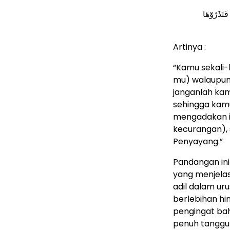
فَتَذَرُوْهَا
Artinya :
“Kamu sekali-k
mu) walaupun 
janganlah kam
sehingga kamu
mengadakan is
kecurangan),
Penyayang.”
Pandangan ini
yang menjela
adil dalam ur
berlebihan hin
pengingat bah
penuh tanggu