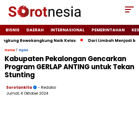
BISNIS
DAERAH
INTERNASIONAL
PEMERINTAHAN
KE
kung Rowokangkung Naik Kelas
Dari Limbah Menjadi Manfaa
/
Home
Opini
Kabupaten Pekalongan Gencarkan
Program GERLAP ANTING untuk Tekan
Stunting
Sorotankita
- Redaksi
Jumat, 4 Oktober 2024