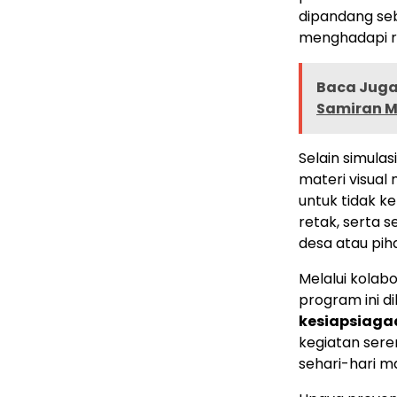
dipandang se
menghadapi ri
Baca Juga 
Samiran Me
Selain simulas
materi visual
untuk tidak k
retak, serta 
desa atau pi
Melalui kolab
program ini 
kesiapsiaga
kegiatan sere
sehari-hari m