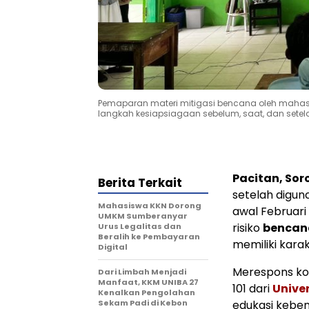
Pemaparan materi mitigasi bencana oleh mahas
langkah kesiapsiagaan sebelum, saat, dan setelah
Pacitan, Sor
Berita Terkait
setelah digu
Mahasiswa KKN Dorong
awal Februari
UMKM Sumberanyar
risiko
bencan
Urus Legalitas dan
Beralih ke Pembayaran
memiliki kara
Digital
Merespons kon
Dari Limbah Menjadi
Manfaat, KKM UNIBA 27
101 dari
Unive
Kenalkan Pengolahan
Sekam Padi di Kebon
edukasi keben