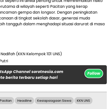
f seperti ini dinilai penting untuk meminimalkan risiko
terutama di wilayah seperti Pacitan yang kerap
ncaman gempa dan longsor. Dengan peningkatan
ncanaan di tingkat sekolah dasar, generasi muda
bih tangguh dalam menghadapi situasi darurat di masa
a Nadifah (KKN Kelompok 101 UNS)
Putri
tsApp Channel sorotnesia.com
Follow
e berita terbaru setiap hari
Pacitan
Headline
Kesiapsiagaan Siswa
KKN UNS