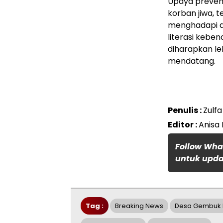
Upaya preventi
korban jiwa, 
menghadapi a
literasi kebe
diharapkan le
mendatang.
Penulis :
Zulf
Editor :
Anisa 
Follow Wha
untuk updat
Tag :
Breaking News
Desa Gembuk 