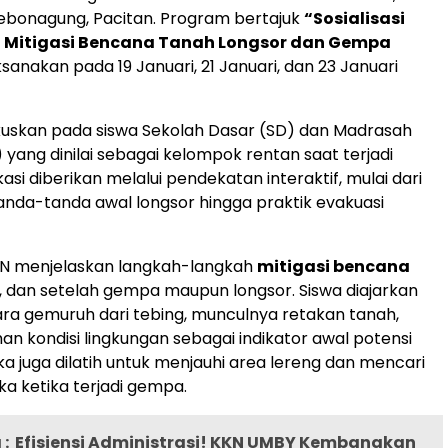
bonagung, Pacitan. Program bertajuk
“Sosialisasi
i Mitigasi Bencana Tanah Longsor dan Gempa
aksanakan pada 19 Januari, 21 Januari, dan 23 Januari
kuskan pada siswa Sekolah Dasar (SD) dan Madrasah
) yang dinilai sebagai kelompok rentan saat terjadi
si diberikan melalui pendekatan interaktif, mulai dari
nda-tanda awal longsor hingga praktik evakuasi
N menjelaskan langkah-langkah
mitigasi bencana
, dan setelah gempa maupun longsor. Siswa diajarkan
ra gemuruh dari tebing, munculnya retakan tanah,
an kondisi lingkungan sebagai indikator awal potensi
ka juga dilatih untuk menjauhi area lereng dan mencari
a ketika terjadi gempa.
:
Efisiensi Administrasi! KKN UMBY Kembangkan