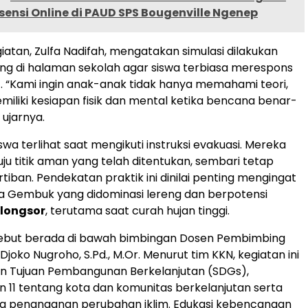
sensi Online di PAUD SPS Bougenville Ngenep
iatan, Zulfa Nadifah, mengatakan simulasi dilakukan
ng di halaman sekolah agar siswa terbiasa merespons
at. “Kami ingin anak-anak tidak hanya memahami teori,
emiliki kesiapan fisik dan mental ketika bencana benar-
 ujarnya.
wa terlihat saat mengikuti instruksi evakuasi. Mereka
ju titik aman yang telah ditentukan, sembari tetap
tiban. Pendekatan praktik ini dinilai penting mengingat
a Gembuk yang didominasi lereng dan berpotensi
longsor
, terutama saat curah hujan tinggi.
ebut berada di bawah bimbingan Dosen Pembimbing
Djoko Nugroho, S.Pd., M.Or. Menurut tim KKN, kegiatan ini
an Tujuan Pembangunan Berkelanjutan (SDGs),
n 11 tentang kota dan komunitas berkelanjutan serta
ng penanganan perubahan iklim. Edukasi kebencanaan