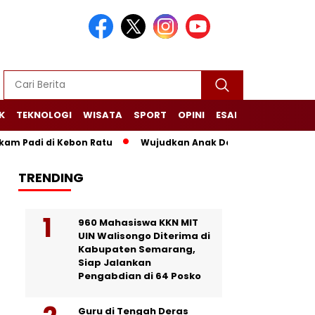
K
TEKNOLOGI
WISATA
SPORT
OPINI
ESAI
NARASI+
 di Kebon Ratu
Wujudkan Anak Desa Sehat dan Mandiri, PPK
TRENDING
960 Mahasiswa KKN MIT
UIN Walisongo Diterima di
Kabupaten Semarang,
Siap Jalankan
Pengabdian di 64 Posko
Guru di Tengah Deras