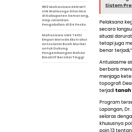
Sistem Pre
960 Mahasiswa KKN MIT
UIN Walisongo Diterima
di Kabupaten Semarang,
Siap Jalankan
Pelaksana keg
Pengabdian di 64 Posko
secara langsu
Mahasiswa UNS Teliti
situasi darur
Empat Metode Ekstraksi
tetapi juga m
Antosianin Buah Murbei
untuk Dukung
benar terjadi,”
Pengembangan Bahan
Bioaktif Bernilai Tinggi
Antusiasme sis
berbaris menu
menjaga keter
topografi Des
terjadi
tanah 
Program ters
Lapangan, Dr. 
selaras deng
khususnya poi
poin 13 tenta