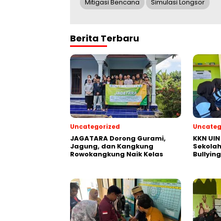
Mitigasi Bencana
Simulasi Longsor
Berita Terbaru
Uncategorized
Uncateg
JAGATARA Dorong Gurami,
KKN UIN
Jagung, dan Kangkung
Sekola
Rowokangkung Naik Kelas
Bullyin