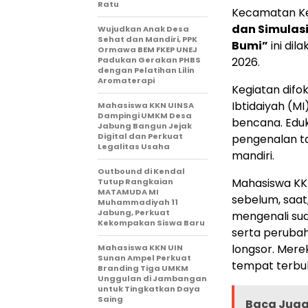
Ratu
Kecamatan Ke
dan Simulas
Wujudkan Anak Desa
Sehat dan Mandiri, PPK
Bumi”
ini dil
Ormawa BEM FKEP UNEJ
Padukan Gerakan PHBS
2026.
dengan Pelatihan Lilin
Aromaterapi
Kegiatan difo
Ibtidaiyah (MI
Mahasiswa KKN UINSA
Dampingi UMKM Desa
bencana. Eduka
Jabung Bangun Jejak
Digital dan Perkuat
pengenalan ta
Legalitas Usaha
mandiri.
Outbound di Kendal
Mahasiswa KK
Tutup Rangkaian
MATAMUDA MI
sebelum, saat
Muhammadiyah 11
Jabung, Perkuat
mengenali sua
Kekompakan Siswa Baru
serta perubah
longsor. Mere
Mahasiswa KKN UIN
Sunan Ampel Perkuat
tempat terbuk
Branding Tiga UMKM
Unggulan di Jambangan
untuk Tingkatkan Daya
Saing
Baca Juga 