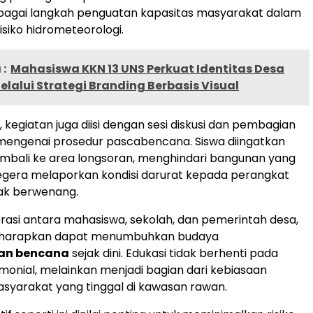
bagai langkah penguatan kapasitas masyarakat dalam
siko hidrometeorologi.
:
Mahasiswa KKN 13 UNS Perkuat Identitas Desa
lalui Strategi Branding Berbasis Visual
i, kegiatan juga diisi dengan sesi diskusi dan pembagian
 mengenai prosedur pascabencana. Siswa diingatkan
embali ke area longsoran, menghindari bangunan yang
segera melaporkan kondisi darurat kepada perangkat
hak berwenang.
orasi antara mahasiswa, sekolah, dan pemerintah desa,
diharapkan dapat menumbuhkan budaya
an bencana
sejak dini. Edukasi tidak berhenti pada
monial, melainkan menjadi bagian dari kebiasaan
asyarakat yang tinggal di kawasan rawan.