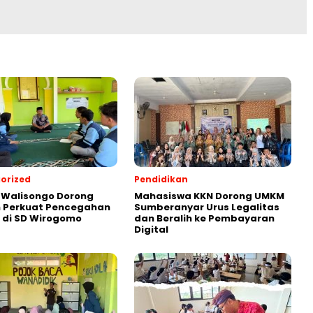
orized
Pendidikan
 Walisongo Dorong
Mahasiswa KKN Dorong UMKM
h Perkuat Pencegahan
Sumberanyar Urus Legalitas
g di SD Wirogomo
dan Beralih ke Pembayaran
Digital