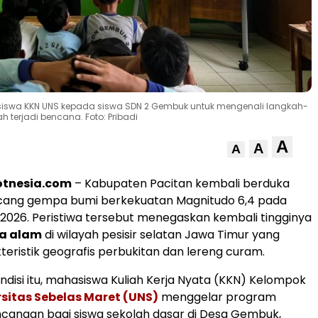
iswa KKN UNS kepada siswa SDN 2 Gembuk untuk mengenali langkah-
 terjadi bencana. Foto: Pribadi
A
A
A
otnesia.com
– Kabupaten Pacitan kembali berduka
ncang gempa bumi berkekuatan Magnitudo 6,4 pada
 2026. Peristiwa tersebut menegaskan kembali tingginya
a alam
di wilayah pesisir selatan Jawa Timur yang
kteristik geografis perbukitan dan lereng curam.
disi itu, mahasiswa Kuliah Kerja Nyata (KKN) Kelompok
rsitas Sebelas Maret (UNS)
menggelar program
canaan bagi siswa sekolah dasar di Desa Gembuk,