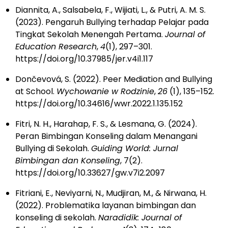
Diannita, A., Salsabela, F., Wijiati, L., & Putri, A. M. S.
(2023). Pengaruh Bullying terhadap Pelajar pada
Tingkat Sekolah Menengah Pertama.
Journal of
Education Research
,
4
(1), 297–301.
https://doi.org/10.37985/jer.v4i1.117
Dončevová, S. (2022). Peer Mediation and Bullying
at School.
Wychowanie w Rodzinie
,
26
(1), 135–152.
https://doi.org/10.34616/wwr.2022.1.135.152
Fitri, N. H., Harahap, F. S., & Lesmana, G. (2024).
Peran Bimbingan Konseling dalam Menangani
Bullying di Sekolah.
Guiding World: Jurnal
Bimbingan dan Konseling
, 7(2).
https://doi.org/10.33627/gw.v7i2.2097
Fitriani, E., Neviyarni, N., Mudjiran, M., & Nirwana, H.
(2022). Problematika layanan bimbingan dan
konseling di sekolah.
Naradidik: Journal of