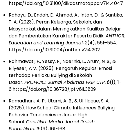
https://doi.org/10.31100/dikdasmatappa.v7i4.4047
Rahayu, D., Endah, E., Ahmad, A., Intan, D., & Santika,
T. A. (2023). Peran Keluarga, Sekolah, dan
Masyarakat dalam Meningkatkan Kualitas Belajar
dan Pembentukan Karakter Peserta Didik.
ANTHOR:
Education and Learning Journal
,
2
(4), 551–554.
https://doi.org/10.31004/anthor.v2i4.202
Rahmawati, F., Yessy, F., Naernia, L., Arum, N. S., &
Ellyeser, Y. V. (2025). Pengaruh Regulasi Emosi
terhadap Perilaku Bullying di Sekolah
Dasar.
PROFICIO: Jurnal Abdimas FKIP UTP
,
6
(1), 1-
6.https://doi.org/10.36728/jpf.v6i1.3829
Ramadhani, A. P., Utami, A. B., & Ul Haque, S. A.
(2025). How School Climate Influences Bullying
Behavior Tendencies in Junior High
School.
Cendikia: Media Jurnal Ilmiah
Pendidikan
,
15
(3), 161-168.