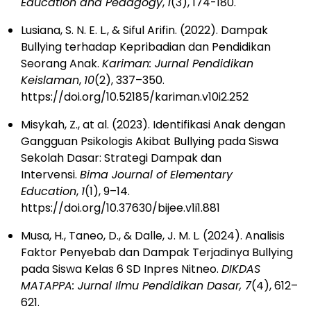
Education and Pedagogy
,
1
(3), 174-180.
Lusiana, S. N. E. L., & Siful Arifin. (2022). Dampak
Bullying terhadap Kepribadian dan Pendidikan
Seorang Anak.
Kariman: Jurnal Pendidikan
Keislaman
,
10
(2), 337–350.
https://doi.org/10.52185/kariman.v10i2.252
Misykah, Z., at al. (2023). Identifikasi Anak dengan
Gangguan Psikologis Akibat Bullying pada Siswa
Sekolah Dasar: Strategi Dampak dan
Intervensi.
Bima Journal of Elementary
Education
,
1
(1), 9–14.
https://doi.org/10.37630/bijee.v1i1.881
Musa, H., Taneo, D., & Dalle, J. M. L. (2024). Analisis
Faktor Penyebab dan Dampak Terjadinya Bullying
pada Siswa Kelas 6 SD Inpres Nitneo.
DIKDAS
MATAPPA: Jurnal Ilmu Pendidikan Dasar, 7
(4), 612–
621.