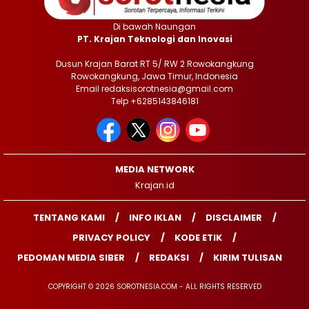
Di bawah Naungan
PT. Krajan Teknologi dan Inovasi
Dusun Krajan Barat RT 5/ RW 2 Rowokangkung
Rowokangkung, Jawa Timur, Indonesia
Email redaksisorotnesia@gmail.com
Telp +6285143846181
MEDIA NETWORK
Krajan.id
TENTANG KAMI
INFO IKLAN
DISCLAIMER
PRIVACY POLICY
KODE ETIK
PEDOMAN MEDIA SIBER
REDAKSI
KIRIM TULISAN
COPYRIGHT © 2026 SOROTNESIA.COM - ALL RIGHTS RESERVED