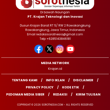
Di bawah Naungan
PT. Krajan Teknologi dan Inovasi
Dusun Krajan Barat RT 5/ RW 2 Rowokangkung
Rowokangkung, Jawa Timur, Indonesia
Email redaksisorotnesia@gmail.com
Telp +6285143846181
MEDIA NETWORK
Krajan.id
TENTANG KAMI
INFO IKLAN
DISCLAIMER
PRIVACY POLICY
KODE ETIK
PEDOMAN MEDIA SIBER
REDAKSI
KIRIM TULISAN
COPYRIGHT © 2026 SOROTNESIA.COM - ALL RIGHTS RESERVED