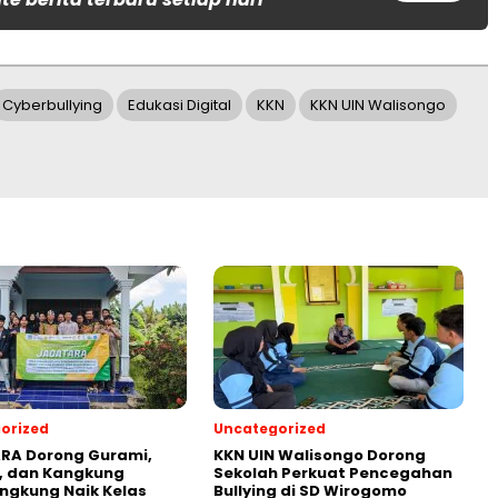
Cyberbullying
Edukasi Digital
KKN
KKN UIN Walisongo
orized
Uncategorized
RA Dorong Gurami,
KKN UIN Walisongo Dorong
, dan Kangkung
Sekolah Perkuat Pencegahan
ngkung Naik Kelas
Bullying di SD Wirogomo