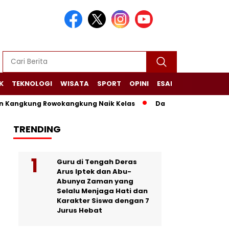
K
TEKNOLOGI
WISATA
SPORT
OPINI
ESAI
NARASI+
ung Rowokangkung Naik Kelas
Dari Limbah Menjadi Manfaa
TRENDING
Guru di Tengah Deras
Arus Iptek dan Abu-
Abunya Zaman yang
Selalu Menjaga Hati dan
Karakter Siswa dengan 7
Jurus Hebat