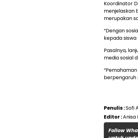
Koordinator D
menjelaskan b
merupakan sal
“Dengan sosia
kepada siswa 
Pasalnya, lan
media sosial 
“Pemahaman y
berpengaruh p
Penulis :
Sofi 
Editor :
Anisa 
Follow Wha
untuk updat