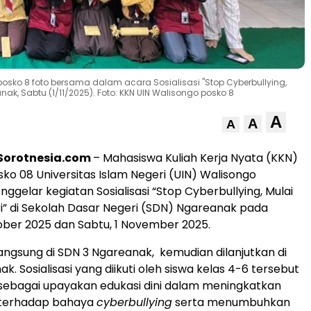
osko 8 foto bersama dalam acara Sosialisasi "Stop Cyberbullying,
eanak, Sabtu (1/11/2025). Foto: KKN UIN Walisongo posko 8
A
A
A
Sorotnesia.com
– Mahasiswa Kuliah Kerja Nyata (KKN)
sko 08 Universitas Islam Negeri (UIN) Walisongo
gelar kegiatan Sosialisasi “Stop Cyberbullying, Mulai
iri” di Sekolah Dasar Negeri (SDN) Ngareanak pada
ober 2025 dan Sabtu, 1 November 2025.
angsung di SDN 3 Ngareanak, kemudian dilanjutkan di
k. Sosialisasi yang diikuti oleh siswa kelas 4-6 tersebut
sebagai upayakan edukasi dini dalam meningkatkan
erhadap bahaya
cyberbullying
serta menumbuhkan