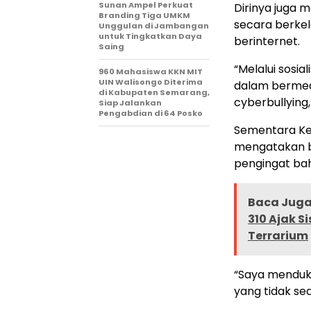
Sunan Ampel Perkuat
Dirinya juga 
Branding Tiga UMKM
secara berkel
Unggulan di Jambangan
untuk Tingkatkan Daya
berinternet.
Saing
“Melalui sosia
960 Mahasiswa KKN MIT
UIN Walisongo Diterima
dalam bermed
di Kabupaten Semarang,
cyberbullying,
Siap Jalankan
Pengabdian di 64 Posko
Sementara Kep
mengatakan ba
pengingat bah
Baca Juga 
310 Ajak 
Terrarium
“Saya menduku
yang tidak sed