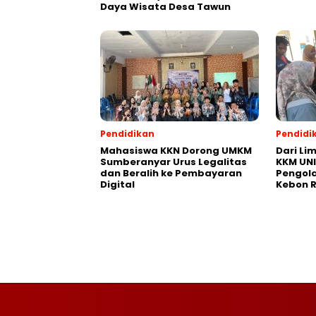
Daya Wisata Desa Tawun
Pendidikan
Pendidi
Mahasiswa KKN Dorong UMKM
Dari Li
Sumberanyar Urus Legalitas
KKM UNI
dan Beralih ke Pembayaran
Pengola
Digital
Kebon 