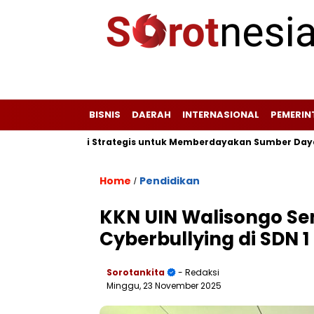
BISNIS
DAERAH
INTERNASIONAL
PEMERI
Peta Potensi Strategis untuk Memberdayakan Sumber Daya Wisat
Home
Pendidikan
/
KKN UIN Walisongo Se
Cyberbullying di SDN 
Sorotankita
- Redaksi
Minggu, 23 November 2025