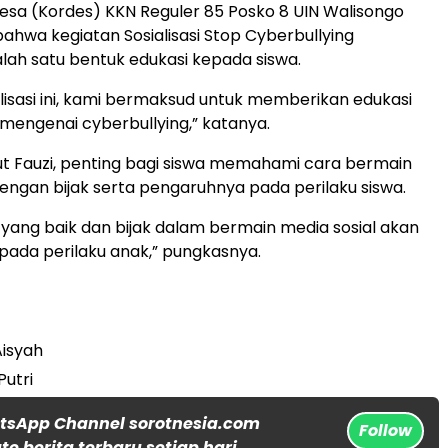
esa (Kordes) KKN Reguler 85 Posko 8 UIN Walisongo
ahwa kegiatan Sosialisasi Stop Cyberbullying
ah satu bentuk edukasi kepada siswa.
lisasi ini, kami bermaksud untuk memberikan edukasi
mengenai cyberbullying,” katanya.
jut Fauzi, penting bagi siswa memahami cara bermain
dengan bijak serta pengaruhnya pada perilaku siswa.
ang baik dan bijak dalam bermain media sosial akan
ada perilaku anak,” pungkasnya.
Aisyah
Putri
tsApp Channel sorotnesia.com
Follow
e berita terbaru setiap hari