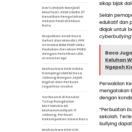
sikap bijak d
Dari Limbah Menjadi
Manfaat, KKM UNIBA 27
Selain pemapa
Kenalkan Pengolahan
Sekam Padi di Kebon
edukatif dan p
Ratu
diajak untuk
cyberbullying
Wujudkan Anak Desa
Sehat dan Mandiri, PPK
Ormawa BEM FKEP UNEJ
Padukan Gerakan PHBS
Baca Juga 
dengan Pelatihan Lilin
Aromaterapi
Keluhan W
Ngepoh Ki
Mahasiswa KKN UINSA
Dampingi UMKM Desa
Jabung Bangun Jejak
Digital dan Perkuat
Perwakilan Ke
Legalitas Usaha
mengatakan ba
dengan kondis
Outbound di Kendal
Tutup Rangkaian
MATAMUDA MI
“Perbuatan
bu
Muhammadiyah 11
Jabung, Perkuat
sekolah. Terl
Kekompakan Siswa Baru
bullying dapa
Mahasiswa KKN UIN