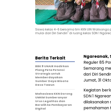
Siswa kelas 4-6 bersama tim KKN UIN Walisongo p
mulai dari Diri Sendiri" di ruang kelas SDN 1 Ngar
Ngareanak, 
Berita Terkait
Reguler 85 Po
BBK 8 UNAIR Hadirkan
Semarang meng
Plang Peta Potensi
dari Diri Send
Strategis untuk
Memberdayakan
Jumat, 31 Okt
Sumber Daya Wisata
Desa Tawun
Kegiatan berl
Mahasiswa KKN Dorong
SDN 1 Ngareana
UMKM Sumberanyar
Urus Legalitas dan
dilaksanakan 
Beralih ke Pembayaran
pemahaman t
Digital