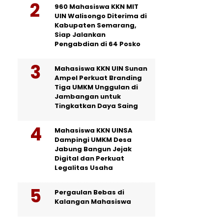
960 Mahasiswa KKN MIT
UIN Walisongo Diterima di
Kabupaten Semarang,
Siap Jalankan
Pengabdian di 64 Posko
Mahasiswa KKN UIN Sunan
Ampel Perkuat Branding
Tiga UMKM Unggulan di
Jambangan untuk
Tingkatkan Daya Saing
Mahasiswa KKN UINSA
Dampingi UMKM Desa
Jabung Bangun Jejak
Digital dan Perkuat
Legalitas Usaha
Pergaulan Bebas di
Kalangan Mahasiswa