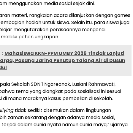
alam menggunakan media sosial sejak dini.
ran materi, rangkaian acara dilanjutkan dengan games
embagian hadiah untuk siswa. Selain itu, para siswa juga
 belajar mengutarakan perasaannya mengenai
melalui pohon ungkapan.
:
Mahasiswa KKN-PPM UMBY 2026 Tindak Lanjuti
arga, Pasang Jaring Penutup Talang Air di Dusun
dul
pala Sekolah SDN 1 Ngareanak, Lusiani Rahmawati,
hwa tema yang diangkat pada sosialisasi ini sesuai
i di mana maraknya kasus pembelian di sekolah.
llying
tidak sedikit ditemukan dalam lingkungan
ebih zaman sekarang dengan adanya media sosial,
t terjadi dalam dunia nyata namun dunia maya,” ujarnya.