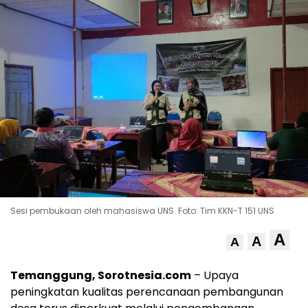
Sesi pembukaan oleh mahasiswa UNS. Foto: Tim KKN-T 151 UNS
A
A
A
Temanggung, Sorotnesia.com
– Upaya
peningkatan kualitas perencanaan pembangunan