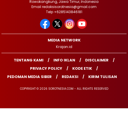
Rowokangkung, Jawa Timur, Indonesia
Email redaksisorotnesia@gmail.com
Telp +6285143846181
MEDIA NETWORK
Krajan.id
TENTANG KAMI
INFO IKLAN
DISCLAIMER
PRIVACY POLICY
KODE ETIK
PEDOMAN MEDIA SIBER
REDAKSI
KIRIM TULISAN
COPYRIGHT © 2026 SOROTNESIA.COM - ALL RIGHTS RESERVED