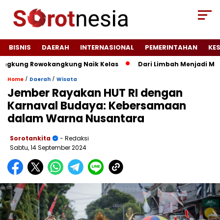
BISNIS
DAERAH
INTERNASIONAL
PEMERINTAHAN
KE
kung Rowokangkung Naik Kelas
Dari Limbah Menjadi Manfaa
/
/
Home
Daerah
Wisata
Jember Rayakan HUT RI dengan
Karnaval Budaya: Kebersamaan
dalam Warna Nusantara
Sorotankita
- Redaksi
Sabtu, 14 September 2024