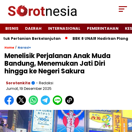
BISNIS
DAERAH
INTERNASIONAL
PEMERINTAHAN
KE
tanian Berkelanjutan
BBK 8 UNAIR Hadirkan Plang Peta Po
/
Home
Narasi+
Menelisik Perjalanan Anak Muda
Bandung, Menemukan Jati Diri
hingga ke Negeri Sakura
Sorotankita
- Redaksi
Jumat, 19 Desember 2025