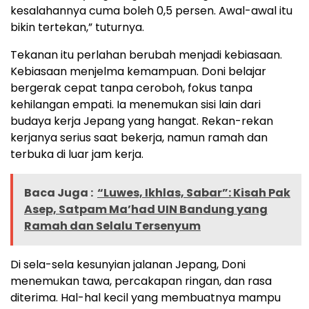
kesalahannya cuma boleh 0,5 persen. Awal-awal itu
bikin tertekan,” tuturnya.
Tekanan itu perlahan berubah menjadi kebiasaan.
Kebiasaan menjelma kemampuan. Doni belajar
bergerak cepat tanpa ceroboh, fokus tanpa
kehilangan empati. Ia menemukan sisi lain dari
budaya kerja Jepang yang hangat. Rekan-rekan
kerjanya serius saat bekerja, namun ramah dan
terbuka di luar jam kerja.
Baca Juga :
“Luwes, Ikhlas, Sabar”: Kisah Pak
Asep, Satpam Ma’had UIN Bandung yang
Ramah dan Selalu Tersenyum
Di sela-sela kesunyian jalanan Jepang, Doni
menemukan tawa, percakapan ringan, dan rasa
diterima. Hal-hal kecil yang membuatnya mampu