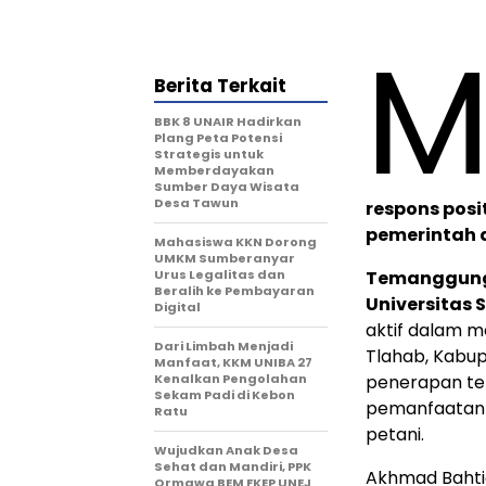
Berita Terkait
BBK 8 UNAIR Hadirkan
Plang Peta Potensi
Strategis untuk
Memberdayakan
Sumber Daya Wisata
Desa Tawun
respons posi
pemerintah 
Mahasiswa KKN Dorong
UMKM Sumberanyar
Urus Legalitas dan
Temanggung
Beralih ke Pembayaran
Universitas 
Digital
aktif dalam m
Dari Limbah Menjadi
Tlahab, Kabu
Manfaat, KKM UNIBA 27
Kenalkan Pengolahan
penerapan te
Sekam Padi di Kebon
pemanfaata
Ratu
petani.
Wujudkan Anak Desa
Sehat dan Mandiri, PPK
Akhmad Bahtia
Ormawa BEM FKEP UNEJ