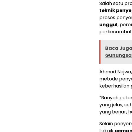
Salah satu pr
teknik peny
proses penyem
unggul
, per
perkecambaha
Baca Juga 
Gunungsar
Ahmad Najwa,
metode penye
keberhasilan
“Banyak peta
yang jelas, s
yang benar, ha
Selain penyem
teknik
peman