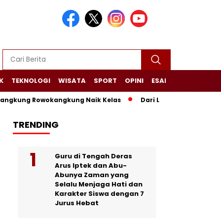
K
TEKNOLOGI
WISATA
SPORT
OPINI
ESAI
NARASI+
Rowokangkung Naik Kelas
Dari Limbah Menjadi Manfaat, K
TRENDING
Guru di Tengah Deras
Arus Iptek dan Abu-
Abunya Zaman yang
Selalu Menjaga Hati dan
Karakter Siswa dengan 7
Jurus Hebat