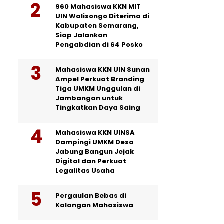
960 Mahasiswa KKN MIT
UIN Walisongo Diterima di
Kabupaten Semarang,
Siap Jalankan
Pengabdian di 64 Posko
Mahasiswa KKN UIN Sunan
Ampel Perkuat Branding
Tiga UMKM Unggulan di
Jambangan untuk
Tingkatkan Daya Saing
Mahasiswa KKN UINSA
Dampingi UMKM Desa
Jabung Bangun Jejak
Digital dan Perkuat
Legalitas Usaha
Pergaulan Bebas di
Kalangan Mahasiswa