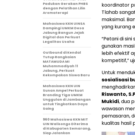
Padukan Gerakan PHBS
koordinator p
dengan Pelatihan Lilin
Tlahab sanga
Aromaterapi
maksimal. Ba
Mahasiswa KKN UINSA
yang kurang e
Dampingi UMKM Desa
Jabung Bangun Jejak
Digital dan Perkuat
“Petani di si
Legalitas Usaha
gunakan masih
lebih efektif 
Outbound di Kendal
Tutup Rangkaian
kompetitif,” u
MATAMUDA MI
Muhammadiyah 11
Jabung, Perkuat
Untuk menduk
Kekompakan Siswa Baru
sosialisasi 
Mahasiswa KKN UIN
menghadirkan
Sunan Ampel Perkuat
Riswanto, S.P
Branding Tiga UMKM
Unggulan di Jambangan
Mukidi
, dua 
untuk Tingkatkan Daya
wawasan meng
Saing
pemasaran, d
960 Mahasiswa KKN MIT
kualitas hasil
UIN Walisongo Diterima
di Kabupaten Semarang,
Siap Jalankan