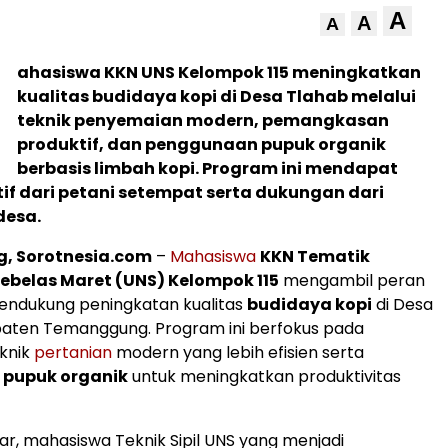
A
A
A
M
ahasiswa KKN UNS Kelompok 115 meningkatkan
kualitas budidaya kopi di Desa Tlahab melalui
teknik penyemaian modern, pemangkasan
produktif, dan penggunaan pupuk organik
berbasis limbah kopi. Program ini mendapat
tif dari petani setempat serta dukungan dari
desa.
, Sorotnesia.com
–
Mahasiswa
KKN Tematik
Sebelas Maret (UNS) Kelompok 115
mengambil peran
endukung peningkatan kualitas
budidaya kopi
di Desa
paten Temanggung. Program ini berfokus pada
knik
pertanian
modern yang lebih efisien serta
n
pupuk organik
untuk meningkatkan produktivitas
r, mahasiswa Teknik Sipil UNS yang menjadi