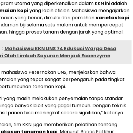
ogram utama yang diperkenalkan dalam KKN ini adalah
emaian kopi
yang lebih efisien. Mahasiswa mengajarkan
aian yang benar, dimulai dari pemilihan
varietas kopi
endaman biji selama satu malam untuk mempercepat
n, hingga proses tanam dengan jarak yang optimal.
:
Mahasiswa KKN UNS 74 Edukasi Warga Desa
i Olah Limbah Sayuran Menjadi Ecoenzyme
 mahasiswa Peternakan UNS, menjelaskan bahwa
maian yang tepat sangat berpengaruh pada tingkat
 pertumbuhan tanaman kopi.
ni yang masih melakukan penyemaian tanpa standar
ehingga banyak bibit yang gagal tumbuh. Dengan teknik
sil panen bisa meningkat secara signifikan,” katanya.
aian, tim KKN juga memberikan pelatihan tentang
gkasan tanaman kopi
. Menurut Bagas Fatkhur